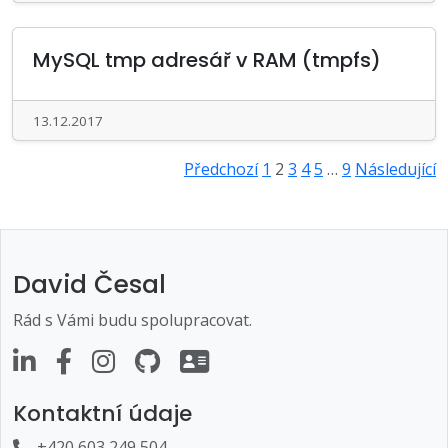
MySQL tmp adresář v RAM (tmpfs)
13.12.2017
Stránkování
Předchozí
1
2
3
4
5
…
9
Následující
příspěvků
David Česal
Rád s Vámi budu spolupracovat.
Kontaktní údaje
+420 603 249 504