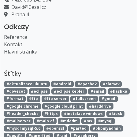
David@Cesal.cz
Praha 4
Odkazy
Reference
Kontakt
Hlavní stránka
Štítky
#aktualizace ubuntu
#android
#apache2
#clamav
#dovecot
#eclipse
#eclipse kepler
#email
#flashka
#format
#ftp
#ftp server
#fullscreen
#gmail
#google chrome
#google cloud print
#harddrive
#header_checks
#https
#instalace windows
#kiosk
#mailserver
#main.cf
#mdadm
#mx
#mysql
#mysql mysql-5.6
#openssl
#parted
#phpmyadmin
#postfix
#pure-ftpd
#raid
#raspberry