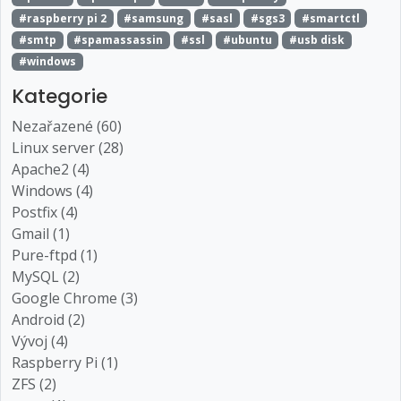
#raspberry pi 2
#samsung
#sasl
#sgs3
#smartctl
#smtp
#spamassassin
#ssl
#ubuntu
#usb disk
#windows
Kategorie
Nezařazené (60)
Linux server (28)
Apache2 (4)
Windows (4)
Postfix (4)
Gmail (1)
Pure-ftpd (1)
MySQL (2)
Google Chrome (3)
Android (2)
Vývoj (4)
Raspberry Pi (1)
ZFS (2)