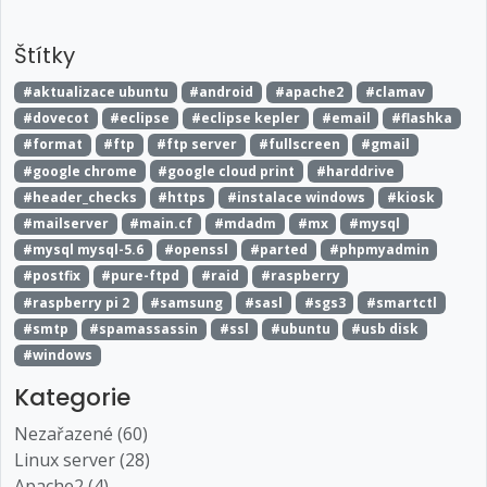
Štítky
#aktualizace ubuntu
#android
#apache2
#clamav
#dovecot
#eclipse
#eclipse kepler
#email
#flashka
#format
#ftp
#ftp server
#fullscreen
#gmail
#google chrome
#google cloud print
#harddrive
#header_checks
#https
#instalace windows
#kiosk
#mailserver
#main.cf
#mdadm
#mx
#mysql
#mysql mysql-5.6
#openssl
#parted
#phpmyadmin
#postfix
#pure-ftpd
#raid
#raspberry
#raspberry pi 2
#samsung
#sasl
#sgs3
#smartctl
#smtp
#spamassassin
#ssl
#ubuntu
#usb disk
#windows
Kategorie
Nezařazené (60)
Linux server (28)
Apache2 (4)