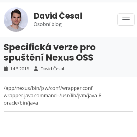
David Česal
Osobní blog
Specifická verze pro
spuštění Nexus OSS
14.5.2018
David Česal
/app/nexus/bin/jsw/conf/wrapper.conf
wrapper.java.command=/usr/lib/jvm/java-8-
oracle/bin/java