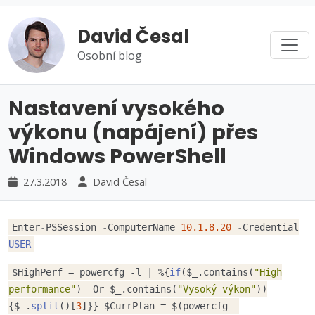
David Česal
Osobní blog
Nastavení vysokého
výkonu (napájení) přes
Windows PowerShell
27.3.2018
David Česal
Enter
-
PSSession
-
ComputerName
10.1
.8
.20
-
Credential
USER
$HighPerf = powercfg -l | %{
if
($_.contains(
"High
performance"
) -Or $_.contains(
"Vysoký výkon"
))
{$_.
split
()[
3
]}} $CurrPlan = $(powercfg -