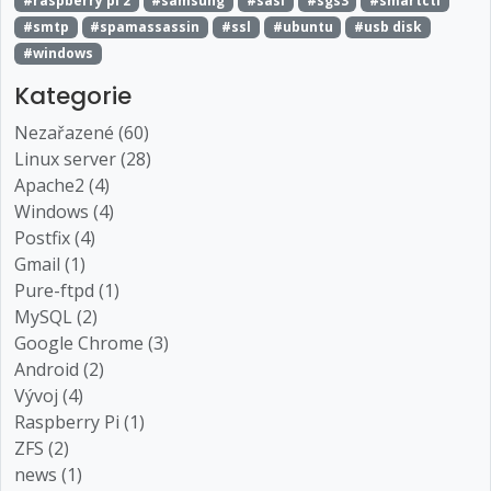
#raspberry pi 2
#samsung
#sasl
#sgs3
#smartctl
#smtp
#spamassassin
#ssl
#ubuntu
#usb disk
#windows
Kategorie
Nezařazené (60)
Linux server (28)
Apache2 (4)
Windows (4)
Postfix (4)
Gmail (1)
Pure-ftpd (1)
MySQL (2)
Google Chrome (3)
Android (2)
Vývoj (4)
Raspberry Pi (1)
ZFS (2)
news (1)