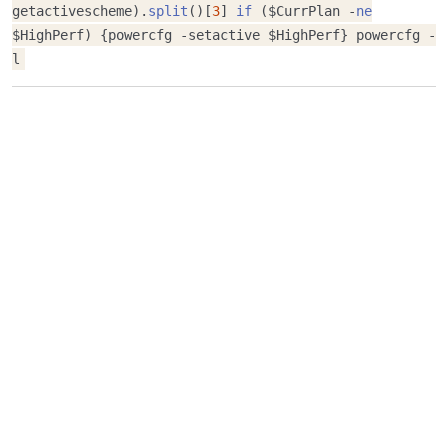
getactivescheme).
split
()[
3
]
if
($CurrPlan -
ne
$HighPerf) {powercfg -setactive $HighPerf} powercfg -
l