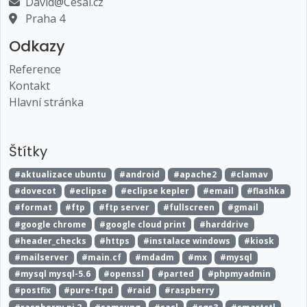
David@Cesal.cz
Praha 4
Odkazy
Reference
Kontakt
Hlavní stránka
Štítky
#aktualizace ubuntu
#android
#apache2
#clamav
#dovecot
#eclipse
#eclipse kepler
#email
#flashka
#format
#ftp
#ftp server
#fullscreen
#gmail
#google chrome
#google cloud print
#harddrive
#header_checks
#https
#instalace windows
#kiosk
#mailserver
#main.cf
#mdadm
#mx
#mysql
#mysql mysql-5.6
#openssl
#parted
#phpmyadmin
#postfix
#pure-ftpd
#raid
#raspberry