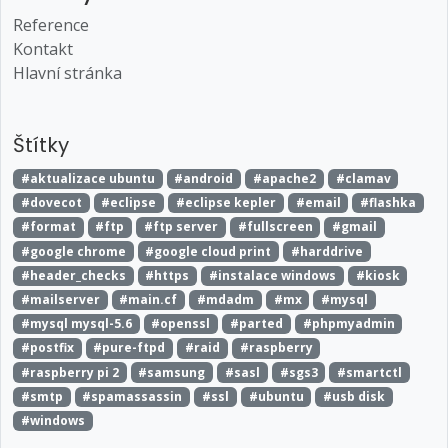
Reference
Kontakt
Hlavní stránka
Štítky
#aktualizace ubuntu
#android
#apache2
#clamav
#dovecot
#eclipse
#eclipse kepler
#email
#flashka
#format
#ftp
#ftp server
#fullscreen
#gmail
#google chrome
#google cloud print
#harddrive
#header_checks
#https
#instalace windows
#kiosk
#mailserver
#main.cf
#mdadm
#mx
#mysql
#mysql mysql-5.6
#openssl
#parted
#phpmyadmin
#postfix
#pure-ftpd
#raid
#raspberry
#raspberry pi 2
#samsung
#sasl
#sgs3
#smartctl
#smtp
#spamassassin
#ssl
#ubuntu
#usb disk
#windows