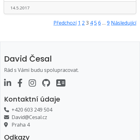
14.5.2017
Stránkování
Předchozí
1
2
3
4
5
6
…
9
Následující
příspěvků
David Česal
Rád s Vámi budu spolupracovat.
Kontaktní údaje
+420 603 249 504
David@Cesal.cz
Praha 4
Odkazy