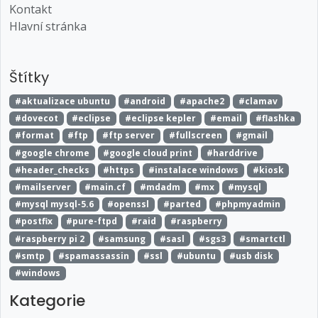
Kontakt
Hlavní stránka
Štítky
#aktualizace ubuntu
#android
#apache2
#clamav
#dovecot
#eclipse
#eclipse kepler
#email
#flashka
#format
#ftp
#ftp server
#fullscreen
#gmail
#google chrome
#google cloud print
#harddrive
#header_checks
#https
#instalace windows
#kiosk
#mailserver
#main.cf
#mdadm
#mx
#mysql
#mysql mysql-5.6
#openssl
#parted
#phpmyadmin
#postfix
#pure-ftpd
#raid
#raspberry
#raspberry pi 2
#samsung
#sasl
#sgs3
#smartctl
#smtp
#spamassassin
#ssl
#ubuntu
#usb disk
#windows
Kategorie