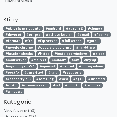
Hlavní stránka
Štítky
#aktualizace ubuntu
#android
#apache2
#clamav
#dovecot
#eclipse
#eclipse kepler
#email
#flashka
#format
#ftp
#ftp server
#fullscreen
#gmail
#google chrome
#google cloud print
#harddrive
#header_checks
#https
#instalace windows
#kiosk
#mailserver
#main.cf
#mdadm
#mx
#mysql
#mysql mysql-5.6
#openssl
#parted
#phpmyadmin
#postfix
#pure-ftpd
#raid
#raspberry
#raspberry pi 2
#samsung
#sasl
#sgs3
#smartctl
#smtp
#spamassassin
#ssl
#ubuntu
#usb disk
#windows
Kategorie
Nezařazené (60)
Linux server (28)