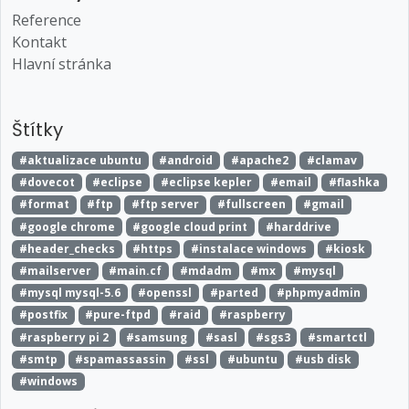
Reference
Kontakt
Hlavní stránka
Štítky
#aktualizace ubuntu
#android
#apache2
#clamav
#dovecot
#eclipse
#eclipse kepler
#email
#flashka
#format
#ftp
#ftp server
#fullscreen
#gmail
#google chrome
#google cloud print
#harddrive
#header_checks
#https
#instalace windows
#kiosk
#mailserver
#main.cf
#mdadm
#mx
#mysql
#mysql mysql-5.6
#openssl
#parted
#phpmyadmin
#postfix
#pure-ftpd
#raid
#raspberry
#raspberry pi 2
#samsung
#sasl
#sgs3
#smartctl
#smtp
#spamassassin
#ssl
#ubuntu
#usb disk
#windows