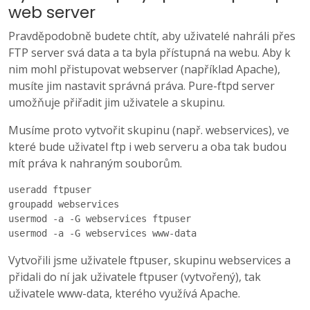
web server
Pravděpodobně budete chtít, aby uživatelé nahráli přes
FTP server svá data a ta byla přístupná na webu. Aby k
nim mohl přistupovat webserver (například Apache),
musíte jim nastavit správná práva. Pure-ftpd server
umožňuje přiřadit jim uživatele a skupinu.
Musíme proto vytvořit skupinu (např. webservices), ve
které bude uživatel ftp i web serveru a oba tak budou
mít práva k nahraným souborům.
useradd ftpuser

groupadd webservices

usermod -a -G webservices ftpuser

usermod -a -G webservices www-data
Vytvořili jsme uživatele ftpuser, skupinu webservices a
přidali do ní jak uživatele ftpuser (vytvořený), tak
uživatele www-data, kterého využívá Apache.