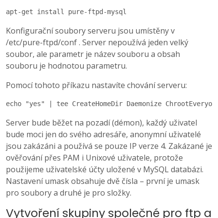
apt-get install pure-ftpd-mysql
Konfigurační soubory serveru jsou umístěny v
/etc/pure-ftpd/conf . Server nepoužívá jeden velký
soubor, ale parametr je název souboru a obsah
souboru je hodnotou parametru.
Pomocí tohoto příkazu nastavíte chování serveru:
echo "yes" | tee CreateHomeDir Daemonize ChrootEveryon
Server bude běžet na pozadí (démon), každý uživatel
bude moci jen do svého adresáře, anonymní uživatelé
jsou zakázáni a používá se pouze IP verze 4. Zakázané je
ověřování přes PAM i Unixové uživatele, protože
použijeme uživatelské účty uložené v MySQL databázi.
Nastavení umask obsahuje dvě čísla – první je umask
pro soubory a druhé je pro složky.
Vytvoření skupiny společné pro ftp a