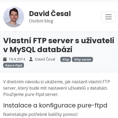
David Česal
Osobní blog
Vlastní FTP server s uživateli
v MySQL databázi
19.4.2014
David Česal
#ftp
#ftp server
#pure-ftpd
V dnešním návodu si ukážeme, jak nastavit vlastní FTP
server, který bude mít nastavení uživatelů v databázi.
Použijeme pure-ftpd server.
Instalace a konfigurace pure-ftpd
Nainstalujte potřebné balíčky pomocí