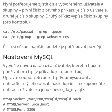
Nyní potřebujeme zjistit čísla vytvořeného uživatele a
skupiny – první číslo z prvního příkazu je číslo uživatele,
druhé je číslo skupiny. Druhý příkaz vypíše číslo skupiny
(pro kontrolu):
cat /etc/passwd | grep ftpuser

cat /etc/group | grep webservices
Čísla si někam napište, budete je potřebovat později.
Nastavení MySQL
Vytvořte novou databázi a uživatele, kterého budete
používat pro ftp (v příkladu je to pureftpd).
Upravte soubor /etc/pure-ftpd/db/mysql.conf a
nahraďte celý jeho obsah následujícím – nezapomeňte
nahradit uživatele a jeho <heslo_do_mysql>.
MYSQLSocket /var/run/mysqld/mysqld.sock

# MYSQLServer localhost

# MYSQLPort 3306
