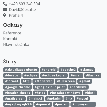
+420 603 249 504
David@Cesal.cz
Praha 4
Odkazy
Reference
Kontakt
Hlavní stránka
Štítky
#aktualizace ubuntu
#android
#apache2
#clamav
#dovecot
#eclipse
#eclipse kepler
#email
#flashka
#format
#ftp
#ftp server
#fullscreen
#gmail
#google chrome
#google cloud print
#harddrive
#header_checks
#https
#instalace windows
#kiosk
#mailserver
#main.cf
#mdadm
#mx
#mysql
#mysql mysql-5.6
#openssl
#parted
#phpmyadmin