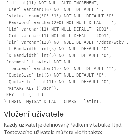
 `id` int(11) NOT NULL AUTO_INCREMENT,

 `User` varchar(16) NOT NULL DEFAULT '',

 `status` enum('0','1') NOT NULL DEFAULT '0',

 `Password` varchar(200) NOT NULL DEFAULT '',

 `Uid` varchar(11) NOT NULL DEFAULT '2001',

 `Gid` varchar(11) NOT NULL DEFAULT '2001',

 `Dir` varchar(128) NOT NULL DEFAULT '/data/weby',

 `ULBandwidth` int(5) NOT NULL DEFAULT '0',

 `DLBandwidth` int(5) NOT NULL DEFAULT '0',

 `comment` tinytext NOT NULL,

 `ipaccess` varchar(15) NOT NULL DEFAULT '*',

 `QuotaSize` int(6) NOT NULL DEFAULT '0',

 `QuotaFiles` int(11) NOT NULL DEFAULT '0',

 PRIMARY KEY (`User`),

 KEY `id` (`id`)

) ENGINE=MyISAM DEFAULT CHARSET=latin1;
Vložení uživatele
Každý uživatel je definovaný řádkem v tabulce ftpd.
Testovacího uživatele můžete vložit takto: