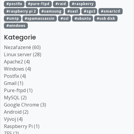
#postfix
#pure-ftpd
#raid
#raspberry
#raspberry pi 2
#samsung
#sasl
#sgs3
#smartctl
#smtp
#spamassassin
#ssl
#ubuntu
#usb disk
#windows
Kategorie
Nezařazené (60)
Linux server (28)
Apache2 (4)
Windows (4)
Postfix (4)
Gmail (1)
Pure-ftpd (1)
MySQL (2)
Google Chrome (3)
Android (2)
Vývoj (4)
Raspberry Pi (1)
ZFS (2)