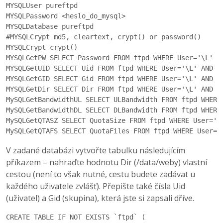
MYSQLUser pureftpd

MYSQLPassword <heslo_do_mysql>

MYSQLDatabase pureftpd

#MYSQLCrypt md5, cleartext, crypt() or password()

MYSQLCrypt crypt()

MYSQLGetPW SELECT Password FROM ftpd WHERE User='\L' A
MYSQLGetUID SELECT Uid FROM ftpd WHERE User='\L' AND st
MYSQLGetGID SELECT Gid FROM ftpd WHERE User='\L' AND st
MYSQLGetDir SELECT Dir FROM ftpd WHERE User='\L' AND st
MySQLGetBandwidthUL SELECT ULBandwidth FROM ftpd WHERE
MySQLGetBandwidthDL SELECT DLBandwidth FROM ftpd WHERE
MySQLGetQTASZ SELECT QuotaSize FROM ftpd WHERE User='\
MySQLGetQTAFS SELECT QuotaFiles FROM ftpd WHERE User='
V zadané databázi vytvořte tabulku následujícím
příkazem – nahraďte hodnotu Dir (/data/weby) vlastní
cestou (není to však nutné, cestu budete zadávat u
každého uživatele zvlášť). Přepište také čísla Uid
(uživatel) a Gid (skupina), která jste si zapsali dříve.
CREATE TABLE IF NOT EXISTS `ftpd` (
