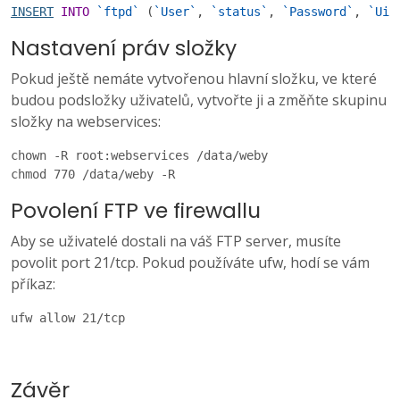
INSERT
INTO
`ftpd`
(
`User`
,
`status`
,
`Password`
,
`Uid
Nastavení práv složky
Pokud ještě nemáte vytvořenou hlavní složku, ve které
budou podsložky uživatelů, vytvořte ji a změňte skupinu
složky na webservices:
chown -R root:webservices /data/weby

chmod 770 /data/weby -R
Povolení FTP ve firewallu
Aby se uživatelé dostali na váš FTP server, musíte
povolit port 21/tcp. Pokud používáte ufw, hodí se vám
příkaz:
ufw allow 21/tcp
Závěr