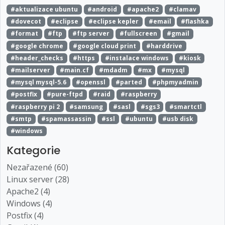
#aktualizace ubuntu
#android
#apache2
#clamav
#dovecot
#eclipse
#eclipse kepler
#email
#flashka
#format
#ftp
#ftp server
#fullscreen
#gmail
#google chrome
#google cloud print
#harddrive
#header_checks
#https
#instalace windows
#kiosk
#mailserver
#main.cf
#mdadm
#mx
#mysql
#mysql mysql-5.6
#openssl
#parted
#phpmyadmin
#postfix
#pure-ftpd
#raid
#raspberry
#raspberry pi 2
#samsung
#sasl
#sgs3
#smartctl
#smtp
#spamassassin
#ssl
#ubuntu
#usb disk
#windows
Kategorie
Nezařazené (60)
Linux server (28)
Apache2 (4)
Windows (4)
Postfix (4)