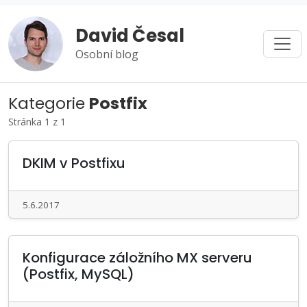
David Česal
Osobní blog
Kategorie
Postfix
Stránka 1 z 1
DKIM v Postfixu
5.6.2017
Konfigurace záložního MX serveru
(Postfix, MySQL)