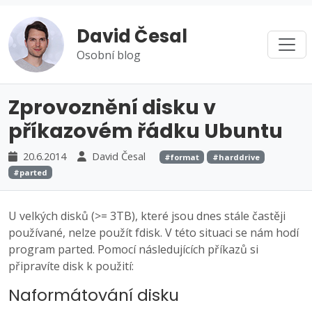
David Česal
Osobní blog
Zprovoznění disku v
příkazovém řádku Ubuntu
20.6.2014
David Česal
#format
#harddrive
#parted
U velkých disků (>= 3TB), které jsou dnes stále častěji
používané, nelze použít fdisk. V této situaci se nám hodí
program parted. Pomocí následujících příkazů si
připravíte disk k použití:
Naformátování disku