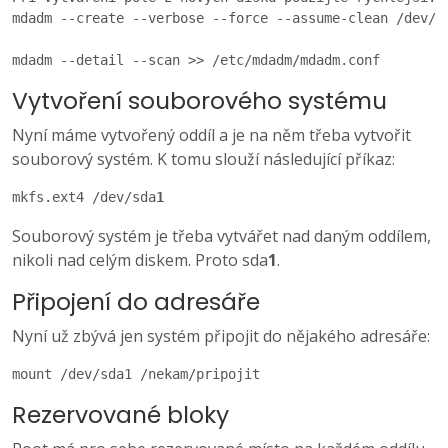
mdadm --create --verbose --force --assume-clean /dev/md
mdadm --detail --scan >> /etc/mdadm/mdadm.conf
Vytvoření souborového systému
Nyní máme vytvořený oddíl a je na něm třeba vytvořit
souborový systém. K tomu slouží následující příkaz:
mkfs.ext4 /dev/sda
1
Souborový systém je třeba vytvářet nad daným oddílem,
nikoli nad celým diskem. Proto sda
1
.
Připojení do adresáře
Nyní už zbývá jen systém připojit do nějakého adresáře:
mount /dev/sda1 /nekam/pripojit
Rezervované bloky