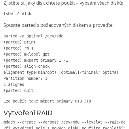
Zjistěte si, jaký disk chcete použít – vypsání všech disků:
lshw -C disk
Spusťte parted s požadovaných diskem a proveďte:
parted -a optimal /dev/sda

(parted) print

(parted) rm 1

(parted) mklabel gpt 

(parted) mkpart primary 1 -1

(parted) align-check 

alignment type(min/opt) [optimal]/minimal? optimal 

Partition number? 1 

1 aligned

(parted) quit
Lze použít také mkpart primary 0TB 3TB
Vytvoření RAID
mdadm --create --verbose /dev/md0 --level=5 --raid-devi
Při vytváření pole z nových disků použijte rychlejší:
