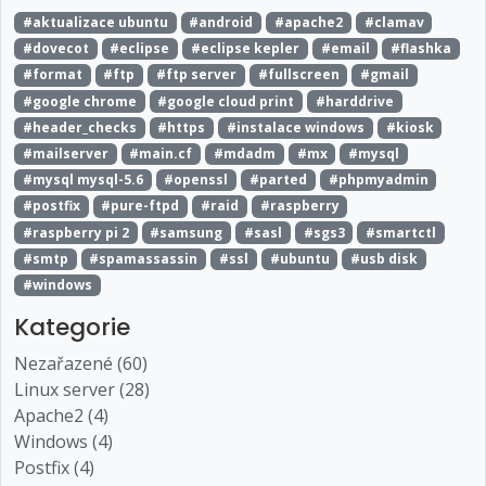
#aktualizace ubuntu
#android
#apache2
#clamav
#dovecot
#eclipse
#eclipse kepler
#email
#flashka
#format
#ftp
#ftp server
#fullscreen
#gmail
#google chrome
#google cloud print
#harddrive
#header_checks
#https
#instalace windows
#kiosk
#mailserver
#main.cf
#mdadm
#mx
#mysql
#mysql mysql-5.6
#openssl
#parted
#phpmyadmin
#postfix
#pure-ftpd
#raid
#raspberry
#raspberry pi 2
#samsung
#sasl
#sgs3
#smartctl
#smtp
#spamassassin
#ssl
#ubuntu
#usb disk
#windows
Kategorie
Nezařazené (60)
Linux server (28)
Apache2 (4)
Windows (4)
Postfix (4)