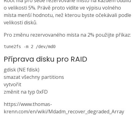
Root má pro sebe rezervované místo na každém oddílu
o velikosti 5%. Právě proto vidíte ve výpisu volného
místa menší hodnotu, než kterou byste očekávali podle
velikosti disků.
Pro změnu rezervovaného místa na 2% použijte příkaz:
tune2fs -m 2 /dev/md0
Příprava disku pro RAID
gdisk (NE fdisk)
smazat všechny partitions
vytvořit
změnit na typ 0xFD
https://www.thomas-
krenn.com/en/wiki/Mdadm_recover_degraded_Array