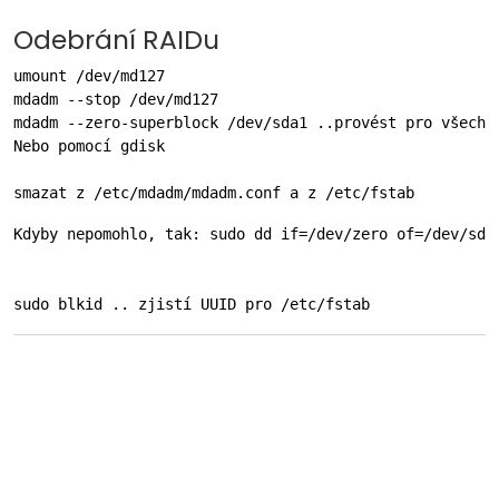
Odebrání RAIDu
umount /dev/md127

mdadm --stop /dev/md127

mdadm --zero-superblock /dev/sda1 ..provést pro všechny
Nebo pomocí gdisk

smazat z /etc/mdadm/mdadm.conf a z /etc/fstab
Kdyby nepomohlo, tak: sudo dd if=/dev/zero of=/dev/sda.
sudo blkid .. zjistí UUID pro /etc/fstab