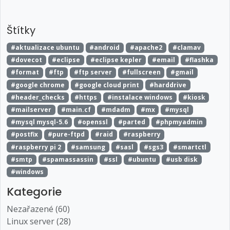
Štítky
#aktualizace ubuntu
#android
#apache2
#clamav
#dovecot
#eclipse
#eclipse kepler
#email
#flashka
#format
#ftp
#ftp server
#fullscreen
#gmail
#google chrome
#google cloud print
#harddrive
#header_checks
#https
#instalace windows
#kiosk
#mailserver
#main.cf
#mdadm
#mx
#mysql
#mysql mysql-5.6
#openssl
#parted
#phpmyadmin
#postfix
#pure-ftpd
#raid
#raspberry
#raspberry pi 2
#samsung
#sasl
#sgs3
#smartctl
#smtp
#spamassassin
#ssl
#ubuntu
#usb disk
#windows
Kategorie
Nezařazené (60)
Linux server (28)