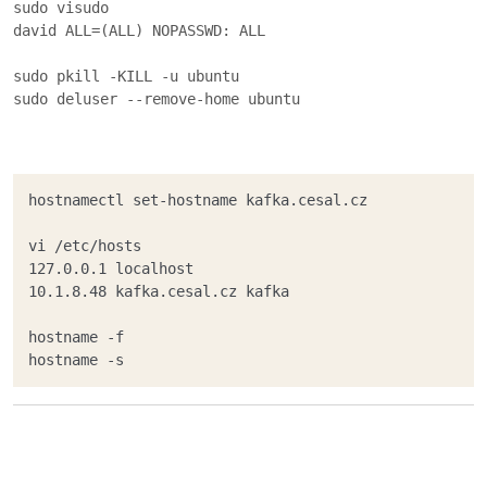
sudo visudo

david ALL=(ALL) NOPASSWD: ALL

sudo pkill -KILL -u ubuntu

sudo deluser --remove-home ubuntu

hostnamectl set-hostname kafka.cesal.cz

vi /etc/hosts

127.0.0.1 localhost

10.1.8.48 kafka.cesal.cz kafka

hostname -f

hostname -s