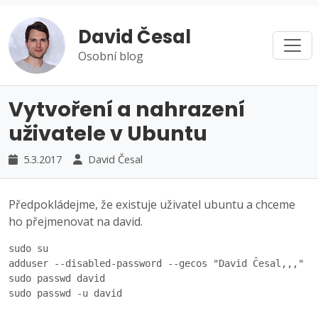
David Česal
Osobní blog
Vytvoření a nahrazení
uživatele v Ubuntu
5.3.2017
David Česal
Předpokládejme, že existuje uživatel ubuntu a chceme
ho přejmenovat na david.
sudo su

adduser --disabled-password --gecos "David Česal,,," da
sudo passwd david

sudo passwd -u david
