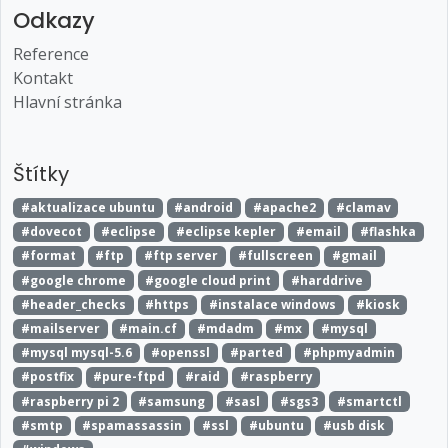
Odkazy
Reference
Kontakt
Hlavní stránka
Štítky
#aktualizace ubuntu
#android
#apache2
#clamav
#dovecot
#eclipse
#eclipse kepler
#email
#flashka
#format
#ftp
#ftp server
#fullscreen
#gmail
#google chrome
#google cloud print
#harddrive
#header_checks
#https
#instalace windows
#kiosk
#mailserver
#main.cf
#mdadm
#mx
#mysql
#mysql mysql-5.6
#openssl
#parted
#phpmyadmin
#postfix
#pure-ftpd
#raid
#raspberry
#raspberry pi 2
#samsung
#sasl
#sgs3
#smartctl
#smtp
#spamassassin
#ssl
#ubuntu
#usb disk