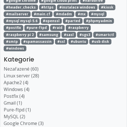
#google chrome
#google cloud print
#harddrive
#header_checks
#https
#instalace windows
#kiosk
#mailserver
#main.cf
#mdadm
#mx
#mysql
#mysql mysql-5.6
#openssl
#parted
#phpmyadmin
#postfix
#pure-ftpd
#raid
#raspberry
#raspberry pi 2
#samsung
#sasl
#sgs3
#smartctl
#smtp
#spamassassin
#ssl
#ubuntu
#usb disk
#windows
Kategorie
Nezařazené (60)
Linux server (28)
Apache2 (4)
Windows (4)
Postfix (4)
Gmail (1)
Pure-ftpd (1)
MySQL (2)
Google Chrome (3)