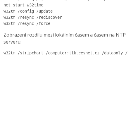
net start w32time

w32tm /config /update

w32tm /resync /rediscover

w32tm /resync /force
Zobrazení rozdílu mezi lokálním časem a časem na NTP
serveru:
w32tm /stripchart /computer:tik.cesnet.cz /dataonly /s