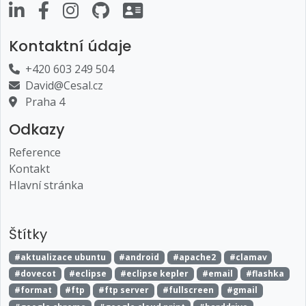
Kontaktní údaje
+420 603 249 504
David@Cesal.cz
Praha 4
Odkazy
Reference
Kontakt
Hlavní stránka
Štítky
#aktualizace ubuntu
#android
#apache2
#clamav
#dovecot
#eclipse
#eclipse kepler
#email
#flashka
#format
#ftp
#ftp server
#fullscreen
#gmail