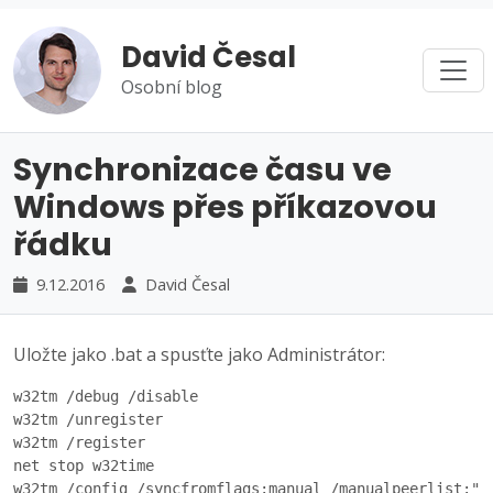
David Česal
Osobní blog
Synchronizace času ve
Windows přes příkazovou
řádku
9.12.2016
David Česal
Uložte jako .bat a spusťte jako Administrátor:
w32tm /debug /disable

w32tm /unregister

w32tm /register

net stop w32time

w32tm /config /syncfromflags:manual /manualpeerlist:"ti