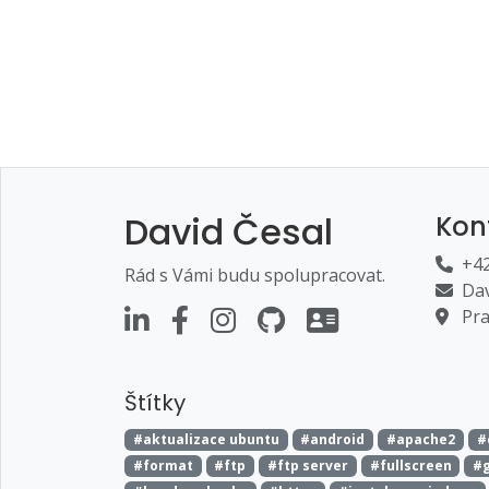
David Česal
Kon
+42
Rád s Vámi budu spolupracovat.
Dav
Pra
Štítky
#aktualizace ubuntu
#android
#apache2
#
#format
#ftp
#ftp server
#fullscreen
#