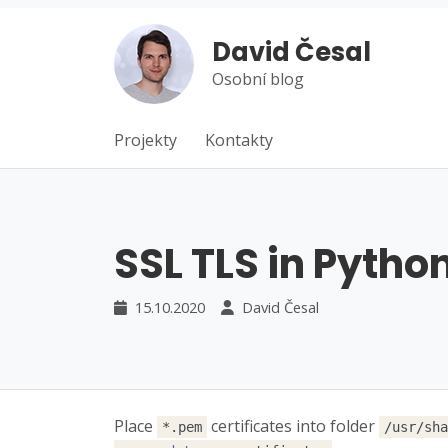
David Česal
Osobní blog
Projekty
Kontakty
SSL TLS in Python
15.10.2020
David Česal
Place
certificates into folder
*.pem
/usr/sha