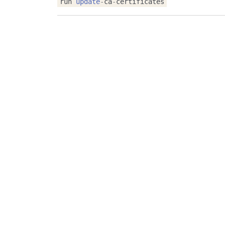
run
update
-
ca
-
certificates