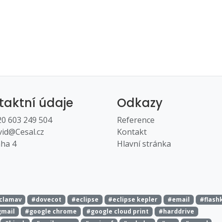
taktní údaje
Odkazy
0 603 249 504
Reference
id@Cesal.cz
Kontakt
ha 4
Hlavní stránka
clamav
#dovecot
#eclipse
#eclipse kepler
#email
#flash
gmail
#google chrome
#google cloud print
#harddrive