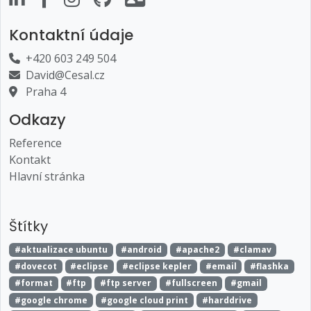
Kontaktní údaje
+420 603 249 504
David@Cesal.cz
Praha 4
Odkazy
Reference
Kontakt
Hlavní stránka
Štítky
#aktualizace ubuntu
#android
#apache2
#clamav
#dovecot
#eclipse
#eclipse kepler
#email
#flashka
#format
#ftp
#ftp server
#fullscreen
#gmail
#google chrome
#google cloud print
#harddrive