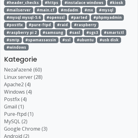
#header_checks
#https
#instalace windows
#kiosk
#mailserver
#main.cf
#mdadm
#mx
#mysql
#mysql mysql-5.6
#openssl
#parted
#phpmyadmin
#postfix
#pure-ftpd
#raid
#raspberry
#raspberry pi 2
#samsung
#sasl
#sgs3
#smartctl
#smtp
#spamassassin
#ssl
#ubuntu
#usb disk
#windows
Kategorie
Nezařazené (60)
Linux server (28)
Apache2 (4)
Windows (4)
Postfix (4)
Gmail (1)
Pure-ftpd (1)
MySQL (2)
Google Chrome (3)
Android (2)