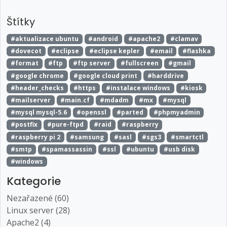
Štítky
#aktualizace ubuntu
#android
#apache2
#clamav
#dovecot
#eclipse
#eclipse kepler
#email
#flashka
#format
#ftp
#ftp server
#fullscreen
#gmail
#google chrome
#google cloud print
#harddrive
#header_checks
#https
#instalace windows
#kiosk
#mailserver
#main.cf
#mdadm
#mx
#mysql
#mysql mysql-5.6
#openssl
#parted
#phpmyadmin
#postfix
#pure-ftpd
#raid
#raspberry
#raspberry pi 2
#samsung
#sasl
#sgs3
#smartctl
#smtp
#spamassassin
#ssl
#ubuntu
#usb disk
#windows
Kategorie
Nezařazené (60)
Linux server (28)
Apache2 (4)