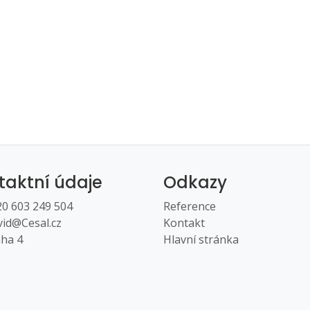
taktní údaje
Odkazy
0 603 249 504
Reference
id@Cesal.cz
Kontakt
ha 4
Hlavní stránka