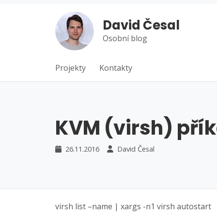
David Česal
Osobní blog
Projekty
Kontakty
KVM (virsh) pří
26.11.2016
David Česal
virsh list –name | xargs -n1 virsh autostart