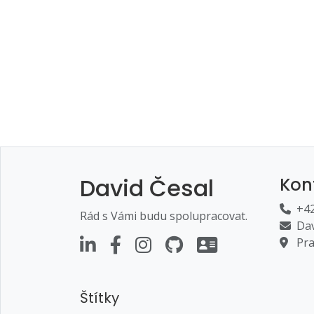
David Česal
Kon
+42
Rád s Vámi budu spolupracovat.
Dav
Pra
Štítky