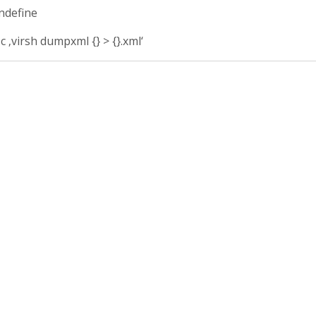
undefine
-c ‚virsh dumpxml {} > {}.xml‘