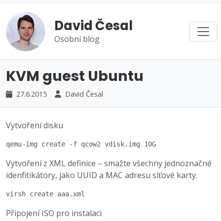
David Česal
Osobní blog
KVM guest Ubuntu
27.6.2015
David Česal
Vytvoření disku
qemu-img create -f qcow2 vdisk.img 10G
Vytvoření z XML definice – smažte všechny jednoznačné
idenfitikátory, jako UUID a MAC adresu síťové karty.
virsh create aaa.xml
Připojení ISO pro instalaci