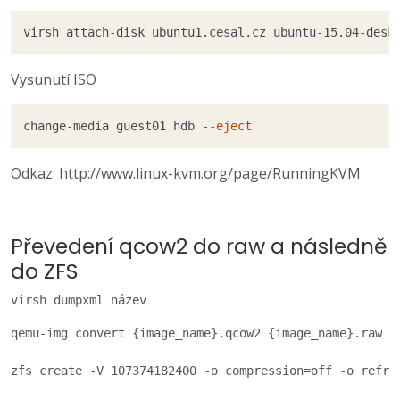
virsh attach-disk ubuntu1.cesal.cz ubuntu-15.04-desk
Vysunutí ISO
change-media guest01 hdb 
--eject
Odkaz: http://www.linux-kvm.org/page/RunningKVM
Převedení qcow2 do raw a následně
do ZFS
virsh dumpxml název
qemu-img convert {image_name}.qcow2 {image_name}.raw

zfs create -V 107374182400 -o compression=off -o refres