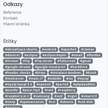
Odkazy
Reference
Kontakt
Hlavní stránka
Štítky
#aktualizace ubuntu
#android
#apache2
#clamav
#dovecot
#eclipse
#eclipse kepler
#email
#flashka
#format
#ftp
#ftp server
#fullscreen
#gmail
#google chrome
#google cloud print
#harddrive
#header_checks
#https
#instalace windows
#kiosk
#mailserver
#main.cf
#mdadm
#mx
#mysql
#mysql mysql-5.6
#openssl
#parted
#phpmyadmin
#postfix
#pure-ftpd
#raid
#raspberry
#raspberry pi 2
#samsung
#sasl
#sgs3
#smartctl
#smtp
#spamassassin
#ssl
#ubuntu
#usb disk
#windows