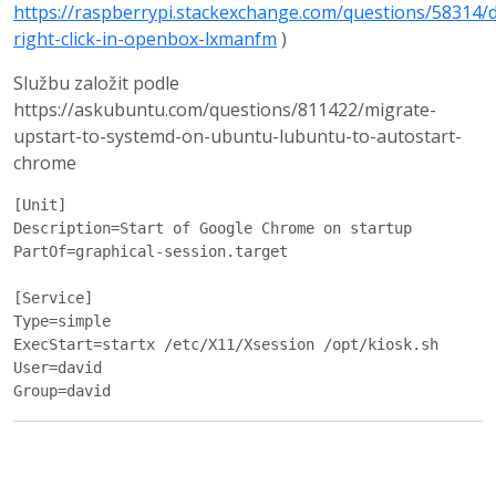
https://raspberrypi.stackexchange.com/questions/58314/d
right-click-in-openbox-lxmanfm
)
Službu založit podle
https://askubuntu.com/questions/811422/migrate-
upstart-to-systemd-on-ubuntu-lubuntu-to-autostart-
chrome
[Unit]

Description=Start of Google Chrome on startup

PartOf=graphical-session.target

[Service]

Type=simple

ExecStart=startx /etc/X11/Xsession /opt/kiosk.sh

User=david
