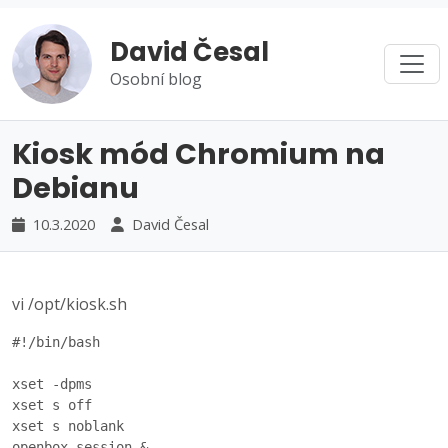
David Česal
Osobní blog
Kiosk mód Chromium na
Debianu
10.3.2020
David Česal
vi /opt/kiosk.sh
#!/bin/bash

xset -dpms

xset s off

xset s noblank

openbox-session &
