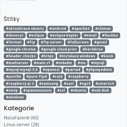
Štítky
#aktualizace ubuntu
#android
#apache2
#clamav
#dovecot
#eclipse
#eclipse kepler
#email
#flashka
#format
#ftp
#ftp server
#fullscreen
#gmail
#google chrome
#google cloud print
#harddrive
#header_checks
#https
#instalace windows
#kiosk
#mailserver
#main.cf
#mdadm
#mx
#mysql
#mysql mysql-5.6
#openssl
#parted
#phpmyadmin
#postfix
#pure-ftpd
#raid
#raspberry
#raspberry pi 2
#samsung
#sasl
#sgs3
#smartctl
#smtp
#spamassassin
#ssl
#ubuntu
#usb disk
#windows
Kategorie
Nezařazené (60)
Linux server (28)