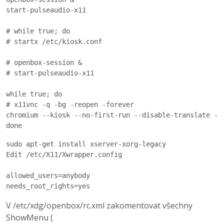
start-pulseaudio-x11

# while true; do

# startx /etc/kiosk.conf

# openbox-session &

# start-pulseaudio-x11

while true; do

# x11vnc -q -bg -reopen -forever

chromium --kiosk --no-first-run --disable-translate --
sudo apt-get install xserver-xorg-legacy

Edit /etc/X11/Xwrapper.config

allowed_users=anybody

V /etc/xdg/openbox/rc.xml zakomentovat všechny
ShowMenu (