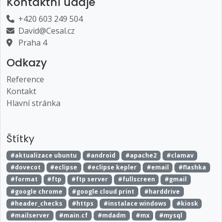
Kontaktní údaje
+420 603 249 504
David@Cesal.cz
Praha 4
Odkazy
Reference
Kontakt
Hlavní stránka
Štítky
#aktualizace ubuntu
#android
#apache2
#clamav
#dovecot
#eclipse
#eclipse kepler
#email
#flashka
#format
#ftp
#ftp server
#fullscreen
#gmail
#google chrome
#google cloud print
#harddrive
#header_checks
#https
#instalace windows
#kiosk
#mailserver
#main.cf
#mdadm
#mx
#mysql