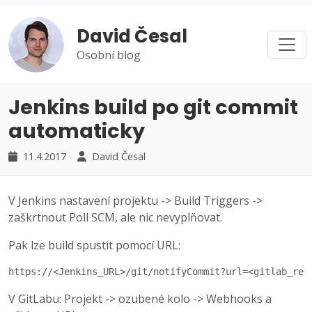
David Česal
Osobní blog
Jenkins build po git commit
automaticky
11.4.2017
David Česal
V Jenkins nastavení projektu -> Build Triggers ->
zaškrtnout Poll SCM, ale nic nevyplňovat.
Pak lze build spustit pomocí URL:
https://<Jenkins_URL>/git/notifyCommit?url=<gitlab_rep
V GitLabu: Projekt -> ozubené kolo -> Webhooks a