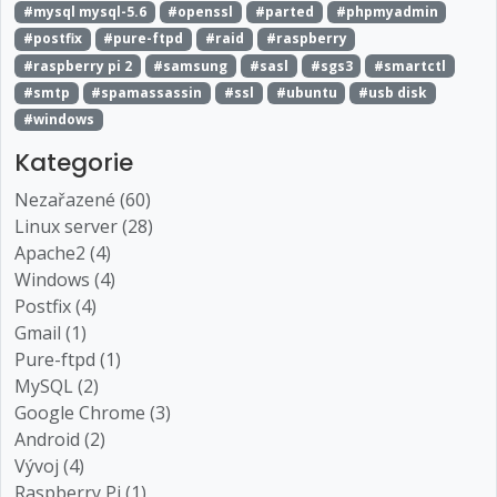
#mysql mysql-5.6
#openssl
#parted
#phpmyadmin
#postfix
#pure-ftpd
#raid
#raspberry
#raspberry pi 2
#samsung
#sasl
#sgs3
#smartctl
#smtp
#spamassassin
#ssl
#ubuntu
#usb disk
#windows
Kategorie
Nezařazené (60)
Linux server (28)
Apache2 (4)
Windows (4)
Postfix (4)
Gmail (1)
Pure-ftpd (1)
MySQL (2)
Google Chrome (3)
Android (2)
Vývoj (4)
Raspberry Pi (1)