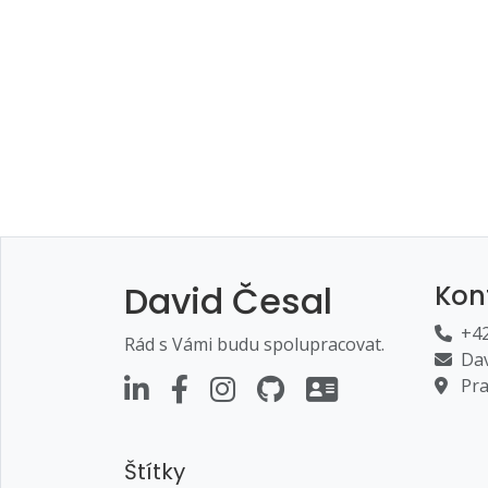
David Česal
Kon
+42
Rád s Vámi budu spolupracovat.
Dav
Pra
Štítky