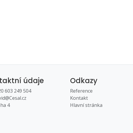
taktní údaje
Odkazy
0 603 249 504
Reference
id@Cesal.cz
Kontakt
ha 4
Hlavní stránka