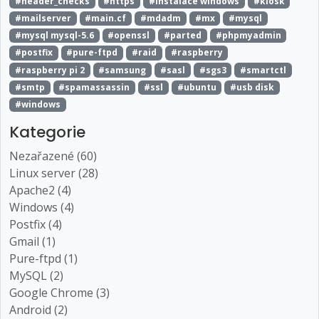
#header_checks
#https
#instalace windows
#kiosk
#mailserver
#main.cf
#mdadm
#mx
#mysql
#mysql mysql-5.6
#openssl
#parted
#phpmyadmin
#postfix
#pure-ftpd
#raid
#raspberry
#raspberry pi 2
#samsung
#sasl
#sgs3
#smartctl
#smtp
#spamassassin
#ssl
#ubuntu
#usb disk
#windows
Kategorie
Nezařazené (60)
Linux server (28)
Apache2 (4)
Windows (4)
Postfix (4)
Gmail (1)
Pure-ftpd (1)
MySQL (2)
Google Chrome (3)
Android (2)