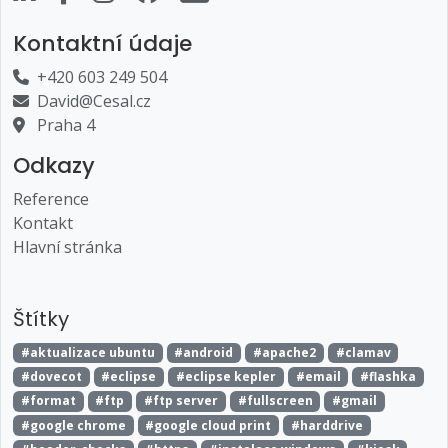
Kontaktní údaje
+420 603 249 504
David@Cesal.cz
Praha 4
Odkazy
Reference
Kontakt
Hlavní stránka
Štítky
#aktualizace ubuntu
#android
#apache2
#clamav
#dovecot
#eclipse
#eclipse kepler
#email
#flashka
#format
#ftp
#ftp server
#fullscreen
#gmail
#google chrome
#google cloud print
#harddrive